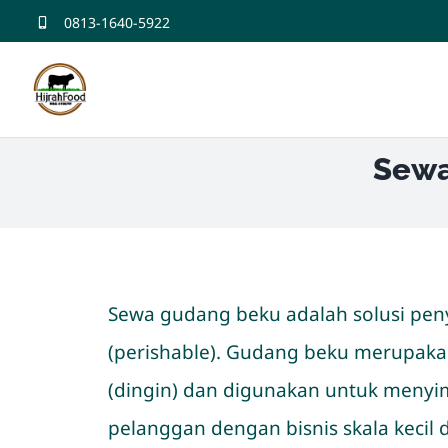
Skip
0813-1640-5922
to
content
Sewa
Sewa gudang beku adalah solusi pe
(perishable). Gudang beku merupaka
(dingin) dan digunakan untuk meny
pelanggan dengan bisnis skala keci